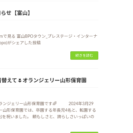
知らせ【富山】
gramで見る 富山BPOタウン_プレステージ・インターナ
abpo)がシェアした投稿
続きを読む
替えて🌷オランジェリー山形保育園
ンジェリー山形保育園です🌈 2024年3月29
リー山形保育園では、卒園する年長児4名と、転園する
出を祝いました。 頼もしさと、誇らしさいっぱいの
]