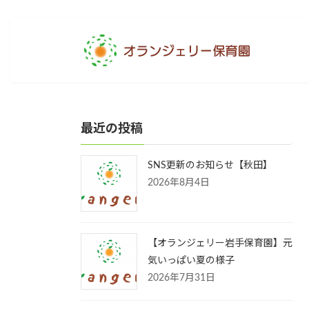
コ
ナ
ン
ビ
テ
ゲ
ン
ー
ツ
シ
へ
ョ
ス
ン
キ
に
最近の投稿
ッ
移
プ
動
SNS更新のお知らせ【秋田】
2026年8月4日
【オランジェリー岩手保育園】元
気いっぱい夏の様子
2026年7月31日