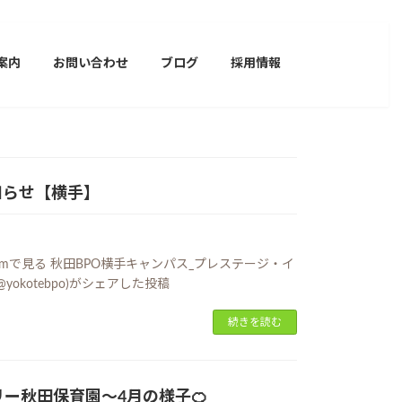
案内
お問い合わせ
ブログ
採用情報
知らせ【横手】
gramで見る 秋田BPO横手キャンパス_プレステージ・イ
yokotebpo)がシェアした投稿
続きを読む
ー秋田保育園～4月の様子🍊