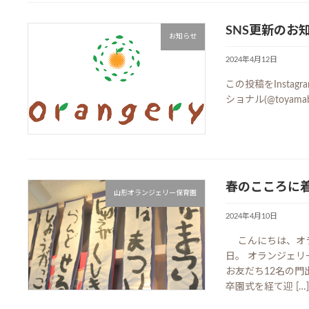
SNS更新のお
お知らせ
2024年4月12日
この投稿をInsta
ショナル(@toyam
春のこころに着
山形オランジェリー保育園
2024年4月10日
こんにちは、オラ
日。 オランジェ
お友だち12名の門
卒園式を経て迎 […