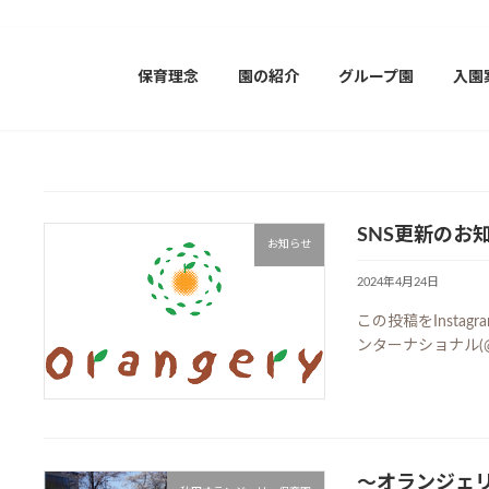
保育理念
園の紹介
グループ園
入園
SNS更新のお
お知らせ
2024年4月24日
この投稿をInsta
ンターナショナル(@
～オランジェリ