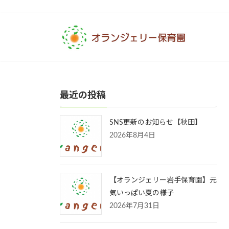
コ
ナ
ン
ビ
テ
ゲ
ン
ー
ツ
シ
へ
ョ
ス
ン
最近の投稿
キ
に
ッ
移
プ
動
SNS更新のお知らせ【秋田】
2026年8月4日
【オランジェリー岩手保育園】元
気いっぱい夏の様子
2026年7月31日