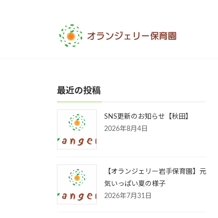
コ
ナ
ン
ビ
テ
ゲ
ン
ー
ツ
シ
へ
ョ
ス
ン
最近の投稿
キ
に
ッ
移
プ
動
SNS更新のお知らせ【秋田】
2026年8月4日
【オランジェリー岩手保育園】元
気いっぱい夏の様子
2026年7月31日