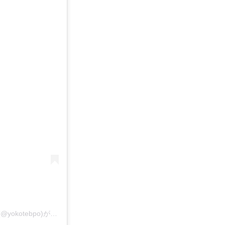
秋田BPO横手キャンパス_プレステージ・インターナショナル(@yokotebpo)がシェアした投稿