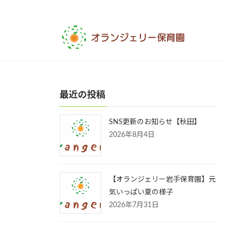
コ
ナ
ン
ビ
テ
ゲ
ン
ー
ツ
シ
へ
ョ
ス
ン
最近の投稿
キ
に
ッ
移
プ
動
SNS更新のお知らせ【秋田】
2026年8月4日
【オランジェリー岩手保育園】元
気いっぱい夏の様子
2026年7月31日